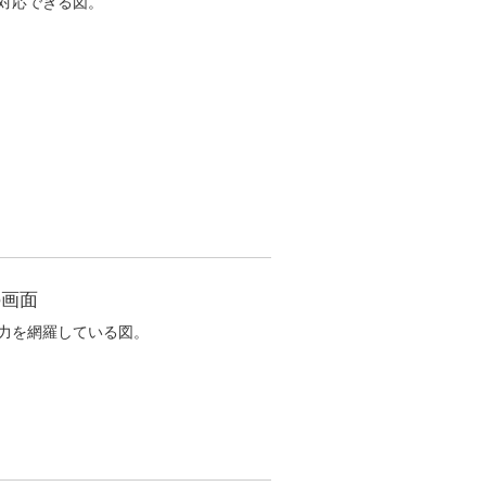
対応できる図。
の画面
力を網羅している図。