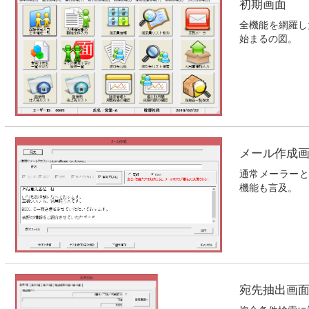
初期画面
全機能を網羅し
始まるの図。
メール作成
通常メーラーと
機能も言及。
宛先抽出画