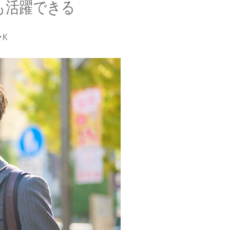
も活躍できる
･K