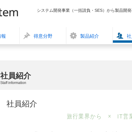
システム開発事業（一括請負・SES）から製品開
情報
得意分野
製品紹介
社
社員紹介
Staff information
社員紹介
旅行業界から
×
IT営